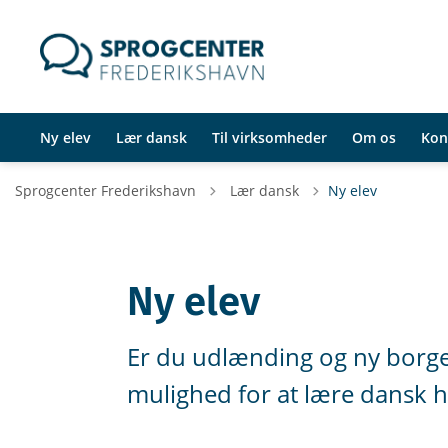
Ny elev
Lær dansk
Til virksomheder
Om os
Kon
Tilbage til
Sprogcenter Frederikshavn
Lær dansk
Ny elev
Ny elev
Er du udlænding og ny borg
mulighed for at lære dansk 