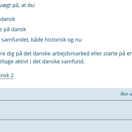
vægt på, at du:
å dansk
le på dansk
 samfundet, både historisk og nu
lare dig på det danske arbejdsmarked eller starte på e
ltage aktivt i det danske samfund.
ansk 2
Åbn a