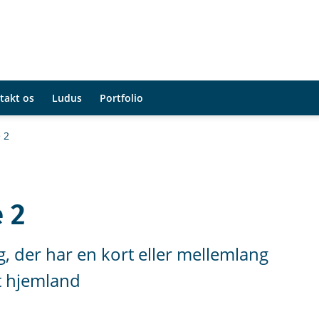
takt os
Ludus
Portfolio
 2
 2
, der har en kort eller mellemlang
t hjemland