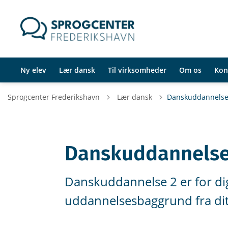
Ny elev
Lær dansk
Til virksomheder
Om os
Kon
Tilbage til
Sprogcenter Frederikshavn
Lær dansk
Dansk­uddannelse
Dansk­uddannelse
Danskuddannelse 2 er for dig
uddannelsesbaggrund fra di